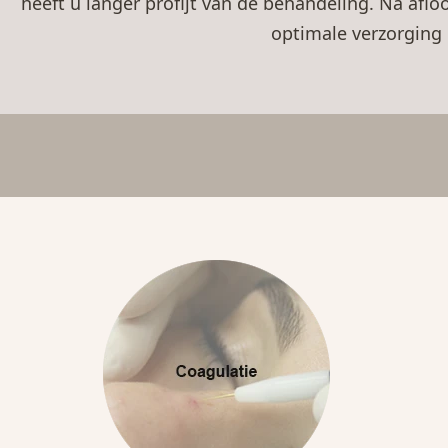
heeft u langer profijt van de behandeling. Na af
optimale verzorging 