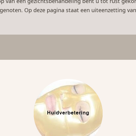
loop van een gezichtsbehandeling bent u tot rust gek
genoten. Op deze pagina staat een uiteenzetting va