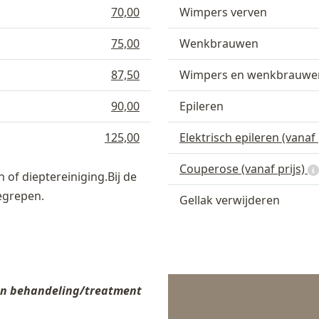
70,00
Wimpers verven
75,00
Wenkbrauwen
87,50
Wimpers en wenkbrauwe
90,00
Epileren
125,00
Elektrisch epileren (vanaf 
Couperose (vanaf prijs)
 of dieptereiniging.Bij de
egrepen.
Gellak verwijderen
een behandeling/treatment