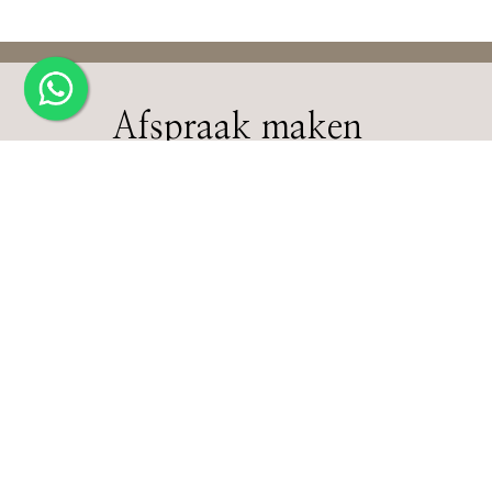
Afspraak maken
DE Schoonheidsspecialist
Brigitte Janssen-Otten
Oosterhoutsestraat 33
6678 PB Oosterhout
tel: 0481-482734
Privacyverklaring
|
Inloggen