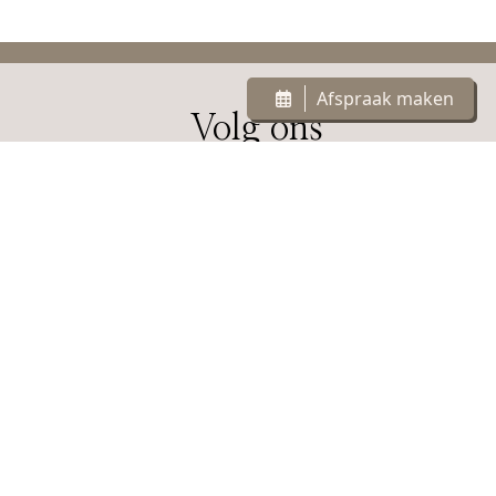
Afspraak maken
Volg ons
Schoonheidssalon website