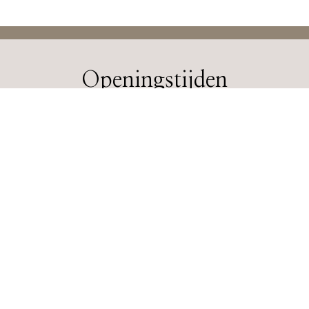
Openingstijden
Maandag
08:30
17:00
Dinsdag
08:30
17:00
Donderdag
08:30
17:00
Vrijdag
08:30
17:00