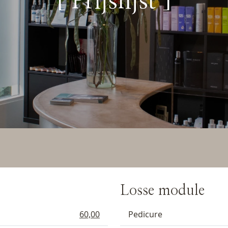
[ Prijslijst ]
Losse module
60,00
Pedicure